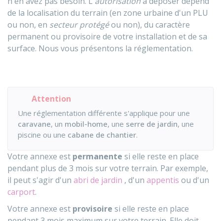
n'en avez pas besoin. L'
autorisation
à déposer dépend
de la localisation du terrain (en zone urbaine d'un
PLU
ou non, en
secteur protégé
ou non), du caractère
permanent ou provisoire de votre installation et de sa
surface. Nous vous présentons la réglementation.
Attention
Une réglementation différente s'applique pour une
caravane
, un
mobil-home
, une
serre de jardin
, une
piscine ou une
cabane de chantier
.
Votre annexe est
permanente
si elle reste en place
pendant plus de 3 mois sur votre terrain. Par exemple,
il peut s'agir d'un
abri de jardin
, d'un
appentis
ou d'un
carport
.
Votre annexe est
provisoire
si elle reste en place
pendant 3 mois maximum sur votre terrain. Elle doit