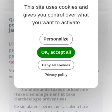
This site uses cookies and
gives you control over what
Quels sont les taxes et impôts à payer
you want to activate
pour une annexe permanente dans son
jardin ?
Personalize
L'installation ou la construction d'une annexe
permanente de plus de 5 m² engendre le
OK, accept all
paiement d'une
taxe d'aménagement
et d'une
taxe d'archéologie préventive
.
Deny all cookies
Vous pouvez faire une simulation du montant de
Privacy policy
votre taxe d'aménagement :
Simulateur de taxes d'urbanisme
(taxe d’aménagement et taxe
d’archéologie préventive)
Ce simulateur permet de calculer à titre