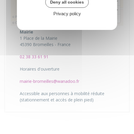
Deny all cookies
Privacy policy
© Plan-interactif
© Contributeurs d'OpenStreetMap
Mairie
1 Place de la Mairie
45390 Bromeilles - France
02 38 33 61 91
Horaires d'ouverture
mairie-bromeilles@wanadoo.fr
Accessible aux personnes à mobilité réduite
(stationnement et accès de plein pied)