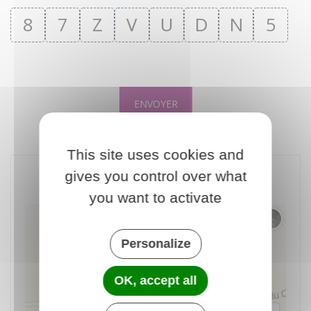
8
7
Z
V
U
D
N
5
ENVOYER
This site uses cookies and
gives you control over what
INFOS PRATIQUES
you want to activate
Changer 
Personalize
OK, accept all