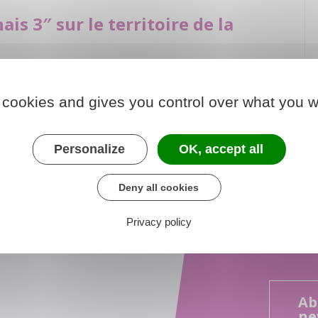
ais 3″ sur le territoire de la
ission régionale d’autorité environnementale d’Île-de-
 III »
 cookies and gives you control over what you w
Personalize
OK, accept all
Deny all cookies
Privacy policy
Ab
ne