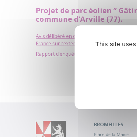
Projet de parc éolien ” Gâtin
commune d’Arville (77).
Avis délibéré en date du 9 avril 2020 de la M
France sur l’extension projetée dite« Gâtinais
This site uses
Rapport d’enquête publique
BROMEILLES
Place de la Mairie