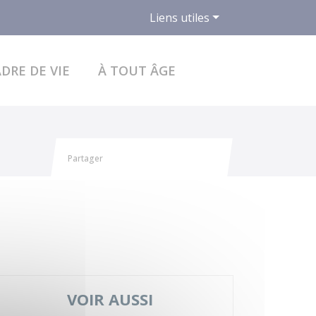
Liens utiles
ACCÉDER AU FO
DRE DE VIE
À TOUT ÂGE
Partager
Partager sur Facebook
Partager sur X - Twitter
Partager sur Linkedin
Partager par email
VOIR AUSSI