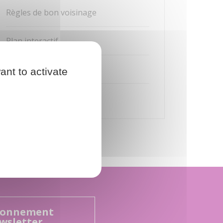
Règles de bon voisinage
Plan interactif
Vos évènements
ant to activate
La Salle Polyvalente
onnement
wsletter