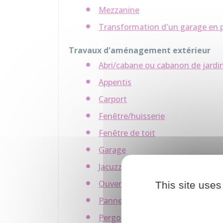
Mezzanine
Transformation d'un garage en p
Travaux d'aménagement extérieur
Abri/cabane ou cabanon de jardi
Appentis
Carport
Fenêtre/huisserie
Fenêtre de toit
Garage
Jacuzzi
Ouverture
This site uses
Panneau solaire au sol
Pergola