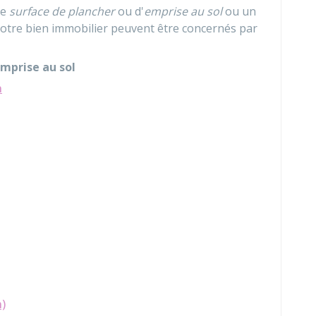
de
surface de plancher
ou d'
emprise au sol
ou un
otre bien immobilier peuvent être concernés par
emprise au sol
n
n)