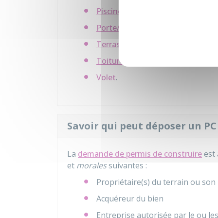
Piscine
Porte/huisserie
Terrasse
Toiture
Volet
.
Savoir qui peut déposer un PC
La
demande de permis de construire
est 
et
morales
suivantes :
Propriétaire(s) du terrain ou son
Acquéreur du bien
Entreprise autorisée par le ou les