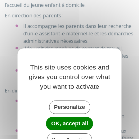
l’accueil du jeune enfant à domicile.
En direction des parents :
Il accompagne les parents dans leur recherche
d’un-e assistant-e maternel-le et les démarches
administratives nécessaires.
Il fournit des modèles de contrat de travail,
apporte des informations sur les droits et les
devoirs en tant qu’employeurs.
This site uses cookies and
Il contribue à faciliter les relations entre
gives you control over what
parents et assistantes maternelles.
you want to activate
En direction des assistant-e-s maternel-le-s :
Il contribue à la professionnalisation des
Personalize
assistant-e-s maternel-le-s. Il apporte des
informations sur les droits et les devoirs en
tant qu’employée.
OK, accept all
Il propose des temps d’accueils collectifs aux
assistant-e-s maternel-le-s ainsi qu’aux enfants