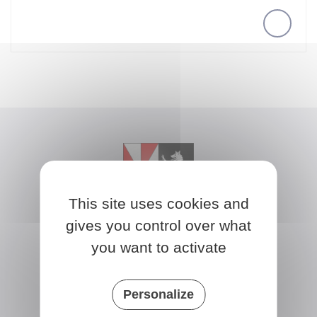
This site uses cookies and
gives you control over what
you want to activate
BROMEILLES
Place de la Mairie
Personalize
45390 Bromeilles
France