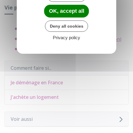
Vie pratique dans un logement
OK, accept all
Deny all cookies
Troubles de voisinage
Privacy policy
Vie pratique en logement individuel (maison)
Déchets
Comment faire si...
Je déménage en France
J'achète un logement
Voir aussi