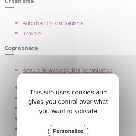
Urbanisme
Autorisations d'urbanisme
Travaux
Copropriété
Acteurs de la copropriété (organisation
juridique)
Documents de copropriété
This site uses cookies and
Budget et charges de copropriété
gives you control over what
Assemblée générale des copropriétaires
you want to activate
Copropriété en difficulté
Droits des copropriétaires
Personalize