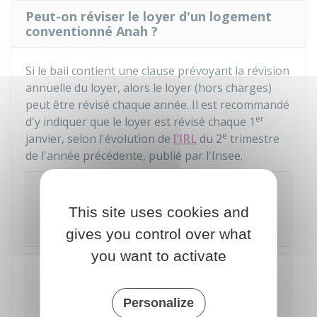
Peut-on réviser le loyer d'un logement
conventionné Anah ?
Si le bail contient une clause prévoyant la révision
annuelle du loyer, alors le loyer (hors charges)
peut être révisé chaque année. Il est recommandé
er
d'y indiquer que le loyer est révisé chaque 1
e
janvier, selon l'évolution de
l'IRL
du 2
trimestre
de l'année précédente, publié par l'
Insee
.
Exemple
Pour un bail signé le 3 mars 2025 pour un
This site uses cookies and
logement situé à Anzin (métropole) :
gives you control over what
you want to activate
À noter
Le loyer révisé doit être inférieur au loyer
Personalize
maximum révisé de la convention Anah. Le loyer