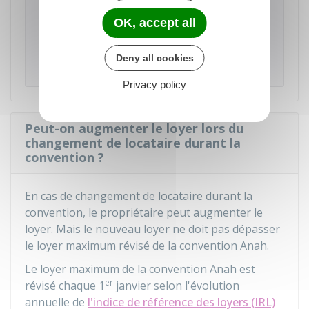
maximum de la convention est révisé chaque
er
année au 1
janvier, selon la variation de
l'IRL
OK, accept all
e
du 2
trimestre de l'année précédente, publié
par l'
Insee
. Le résultat est arrondi au centime
Deny all cookies
d'euro le plus proche.
Privacy policy
Peut-on augmenter le loyer lors du
changement de locataire durant la
convention ?
En cas de changement de locataire durant la
convention, le propriétaire peut augmenter le
loyer. Mais le nouveau loyer ne doit pas dépasser
le loyer maximum révisé de la convention Anah.
Le loyer maximum de la convention Anah est
er
révisé chaque 1
janvier selon l'évolution
annuelle de
l'indice de référence des loyers (IRL)