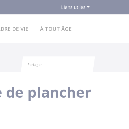
Liens utiles
ACCÉDER AU FO
DRE DE VIE
À TOUT ÂGE
Partager
Partager sur Facebook
Partager sur X - Twitter
Partager sur Linkedin
Partager par email
e de plancher