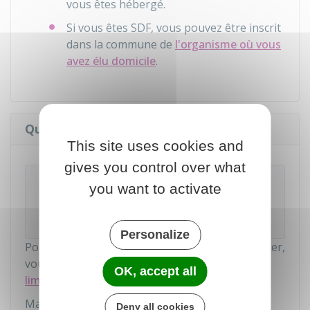
vous êtes hébergé.
Si vous êtes
SDF
, vous pouvez être inscrit
dans la commune de
l'organisme où vous
avez élu domicile
.
Quand et comment s'inscrire ?
This site uses cookies and
gives you control over what
Rappel
you want to activate
Il existe une procédure d'inscription spécifique
pour les personnes suivantes :
Personalize
Pour voter lors d'une autre élection en particulier,
vous devez vous inscrire
avant une autre date
OK, accept all
limite
.
Mais vous pouvez vous inscrire tout au long de
Deny all cookies