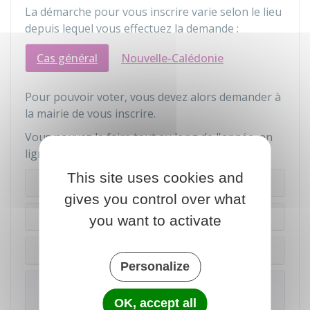
La démarche pour vous inscrire varie selon le lieu
depuis lequel vous effectuez la demande :
Cas général
Nouvelle-Calédonie
Pour pouvoir voter, vous devez alors demander à
la mairie de vous inscrire.
Vous pouvez le faire tout au long de l'année, en
ligne, sur place ou par courrier.
This site uses cookies and
En ligne
gives you control over what
Sur place
you want to activate
Par courrier
Personalize
Attention
OK, accept all
Mais, pour voter lors d'une élection en