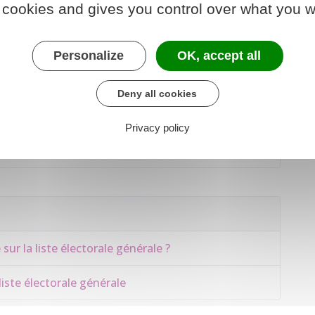
 cookies and gives you control over what you w
e de métropole
nique, Polynésie française, Saint-Barthélemy,
Personalize
OK, accept all
Saint-Pierre-et-Miquelon
Deny all cookies
on, Mayotte, Wallis et Futuna
Privacy policy
 Nouvelle-Calédonie
sur la liste électorale générale ?
liste électorale générale