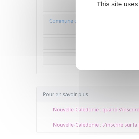
This site uses
Commun
Commune de Guadeloupe, Guyane, Marti
Saint-Martin, 
Commune de La Réuni
Commune de
Pour en savoir plus
Nouvelle-Calédonie : quand s’inscrire 
Nouvelle-Calédonie : s'inscrire sur la 