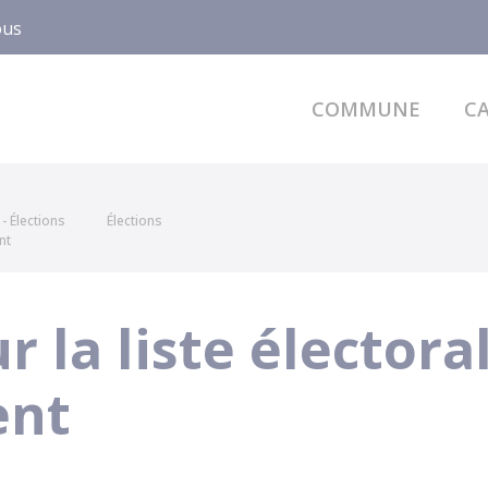
ous
COMMUNE
CA
- Élections
Élections
nt
r la liste électora
nt