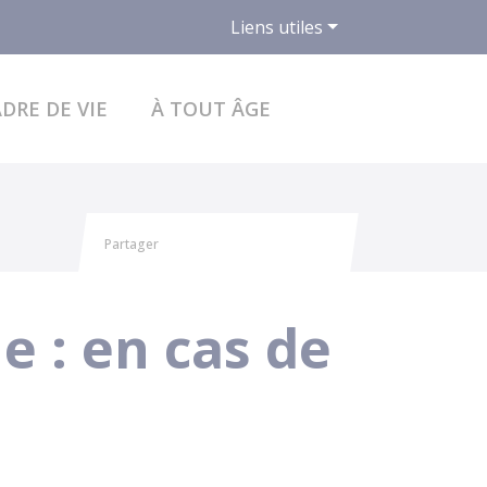
Liens utiles
ACCÉDER AU FO
DRE DE VIE
À TOUT ÂGE
Partager
Partager sur Facebook
Partager sur X - Twitter
Partager sur Linkedin
Partager par email
le : en cas de