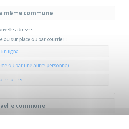
 la même commune
ouvelle adresse.
 ou sur place ou par courrier :
En ligne
ême ou par une autre personne)
ar courrier
velle commune
 dans laquelle vous vous inscrivez :