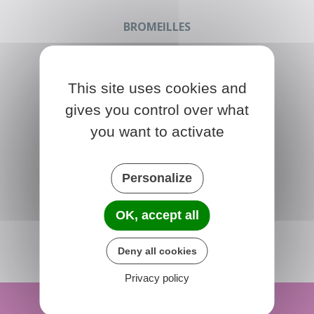
BROMEILLES
Place de la Mairie
45390 Bromeilles
France
This site uses cookies and
02 38 33 61 91
gives you control over what
you want to activate
Horaires de la mairie
Lundi et Jeudi :
09h00 - 12h00
12h45 - 16h45
Mardi :
09h00 - 12h00
Personalize
Mercredi :
09h00 - 13h30
OK, accept all
CONTACTEZ-NOUS
Deny all cookies
Privacy policy