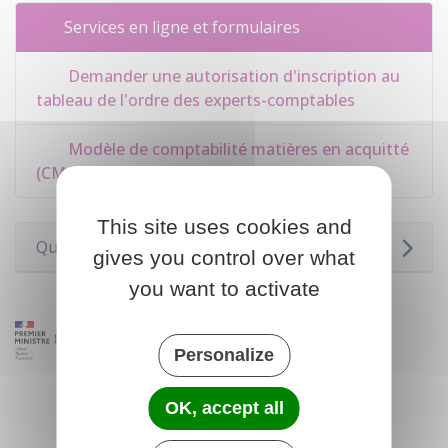
Services en ligne et formulaires
Demander une autorisation d'inscription au
tableau de l'ordre des experts-comptables
Modèle de comptabilité matières en acquitté
(CMA)
This site uses cookies and
Questions ? Réponses !
gives you control over what
you want to activate
Personalize
OK, accept all