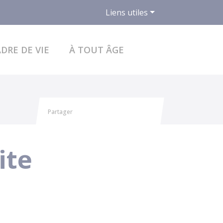
Liens utiles
ACCÉDER AU FO
DRE DE VIE
À TOUT ÂGE
Partager
Partager sur Facebook
Partager sur X - Twitter
Partager sur Linkedin
Partager par email
ite