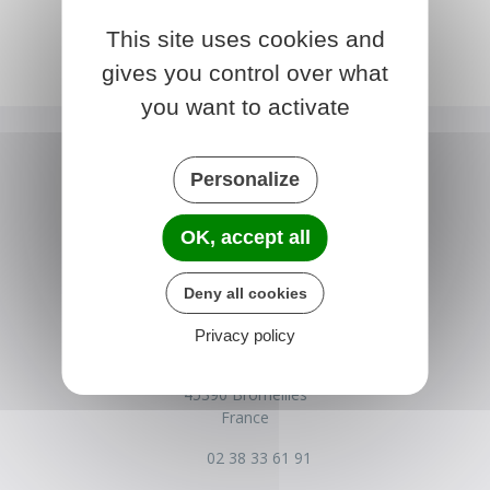
This site uses cookies and
gives you control over what
you want to activate
Personalize
OK, accept all
Deny all cookies
BROMEILLES
Privacy policy
Place de la Mairie
45390 Bromeilles
France
02 38 33 61 91