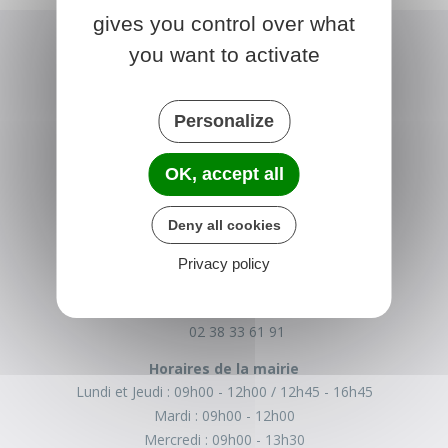
gives you control over what
you want to activate
Personalize
OK, accept all
BROMEILLES
Deny all cookies
Place de la Mairie
Privacy policy
45390 Bromeilles
France
02 38 33 61 91
Horaires de la mairie
Lundi et Jeudi :
09h00 - 12h00
12h45 - 16h45
Mardi :
09h00 - 12h00
Mercredi :
09h00 - 13h30