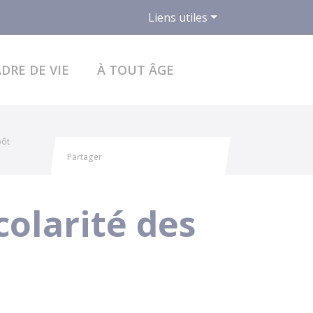
Liens utiles
ACCÉDER AU FO
DRE DE VIE
À TOUT ÂGE
pôt
Partager
Partager sur Facebook
Partager sur X - Twitter
Partager sur Linkedin
Partager par email
colarité des