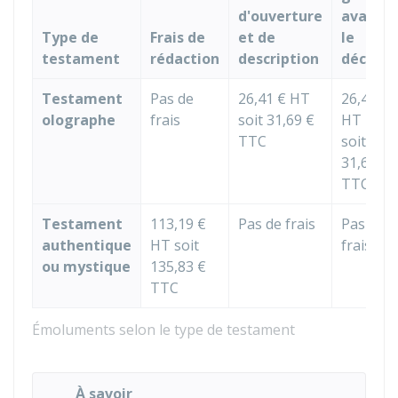
d'ouverture
avant
Type de
Frais de
et de
le
testament
rédaction
description
décès
Testament
Pas de
26,41 €
HT
26,41 €
olographe
frais
soit
31,69 €
HT
TTC
soit
31,69 €
TTC
Testament
113,19 €
Pas de frais
Pas de
authentique
HT soit
frais
ou mystique
135,83 €
TTC
Émoluments selon le type de testament
À savoir