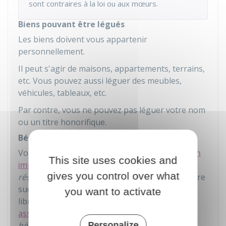
sont contraires à la loi ou aux mœurs.
Biens pouvant être légués
Les biens doivent vous appartenir
personnellement.
Il peut s'agir de maisons, appartements, terrains,
etc. Vous pouvez aussi léguer des meubles,
véhicules, tableaux, etc.
Par contre, vous ne pouvez pas léguer votre nom
ou un titre honorifique.
Bénéficiaires des legs
Vous devez respecter
les règles de transmission
This site uses cookies and
imposées par la loi
. Ainsi, les
héritiers
gives you control over what
réservataires
ne peuvent pas être exclus de votre
succession. Vous pouvez donc transmettre
you want to activate
librement (à un héritier, un tiers,
une
association
...) la part qui dépasse la
réserve
héréditaire
. On appelle cette part la
Personalize
quotité