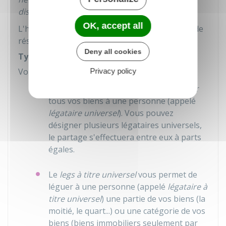
disponible
.
OK, accept all
L'héritier qui n'a pas reçu un lot égal à sa part de
réserve peut exercer une
action en réduction
.
Deny all cookies
Types de legs
Vous avez le choix entre 3 types de
legs
:
Privacy policy
Le
legs universel
vous permet de léguer
tous vos biens à une personne (appelé
légataire universel
). Vous pouvez
désigner plusieurs légataires universels,
le partage s'effectuera entre eux à parts
égales.
Le
legs à titre universel
vous permet de
léguer à une personne (appelé
légataire à
titre universel
) une partie de vos biens (la
moitié, le quart...) ou une catégorie de vos
biens (biens immobiliers seulement par