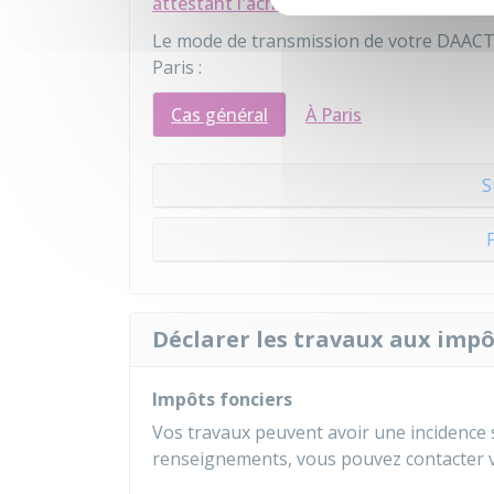
attestant l'achèvement et la conformité
Le mode de transmission de votre DAACT 
Paris :
Cas général
À Paris
S
Déclarer les travaux aux impô
Impôts fonciers
Vos travaux peuvent avoir une incidence 
renseignements, vous pouvez contacter v