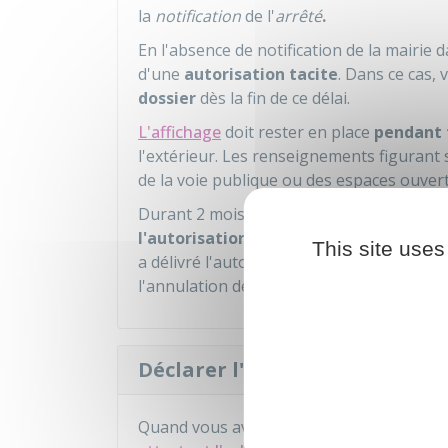
la
notification
de l'
arrêté
.
En l'absence de notification de la mairie d
d'une
autorisation tacite
. Dans ce cas,
dossier
dès la fin de ce délai.
L'affichage
doit rester en place
pendant 
l'extérieur. Les renseignements figurant 
de la voie publique ou des espaces ouvert
er
Durant 2 mois à partir du 1
jour d'affich
l'autorisation
qui vous a été accordée. Il
This site uses
a délivré l'autorisation. Il peut aussi déci
l'annulation de l'autorisation d'urbanism
Déclarer l'achèvement des tr
Quand vous avez terminé vos travaux, vo