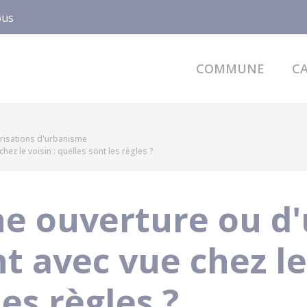
ous
COMMUNE
CA
risations d'urbanisme
z le voisin : quelles sont les règles ?
ne ouverture ou d
avec vue chez le 
les règles ?