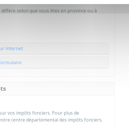
 des travaux (DAACT)
.
diffère selon que vous êtes en province ou à
ur internet
Formulaire
ts
sur vos impôts fonciers. Pour plus de
otre centre départemental des impôts fonciers.