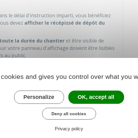
ans le délai d'instruction imparti, vous bénéficiez
 vous devez
afficher le récépissé de dépôt du
toute la durée du chantier
et être visible de
sur votre panneau d'affichage doivent être lisibles
s au public.
age sur le terrain, un
tiers
peut
contester
 fait alors un
recours gracieux auprès du maire
qui
 cookies and gives you control over what you w
der de
saisir le juge administratif
pour demander
e.
Personalize
OK, accept all
avaux
Deny all cookies
Privacy policy
us devez envoyer à la mairie une
déclaration