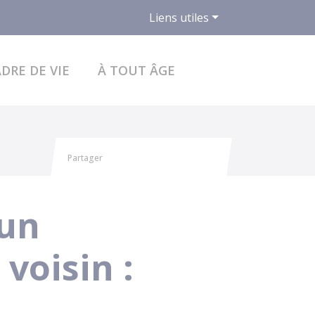
Liens utiles
ACCÉDER AU FO
DRE DE VIE
À TOUT ÂGE
Partager
Partager sur Facebook
Partager sur X - Twitter
Partager sur Linkedin
Partager par email
'un
voisin :