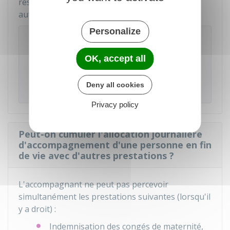
respect de la limite des versements journaliers
autorisés.
Personalize
Exemple
Ainsi, une personne peut demander le
OK, accept all
versement de 10 jours d'allocations et une
autre peut demander à bénéficier des 11 autres
Deny all cookies
jours de versement.
Privacy policy
Peut-on cumuler l'allocation journalière
d'accompagnement d'une personne en fin
de vie avec d'autres prestations ?
L'accompagnant ne peut pas percevoir
simultanément les prestations suivantes (lorsqu'il
y a droit) :
Indemnisation des congés de maternité,