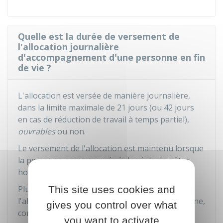
Quelle est la durée de versement de
l'allocation journalière
d'accompagnement d'une personne en fin
de vie ?
L'allocation est versée de manière journalière,
dans la limite maximale de 21 jours (ou 42 jours
en cas de réduction de travail à temps partiel),
ouvrables
ou non.
Le versement de l'allocation est maintenu lorsque
la personne accompagnée à domicile doit être
hospitalisée.
This site uses cookies and
Plusieurs accompagnants peuvent percevoir
l'allocation s'ils accompagnent la même personne,
gives you control over what
concomitamment ou successivement, dans le
you want to activate