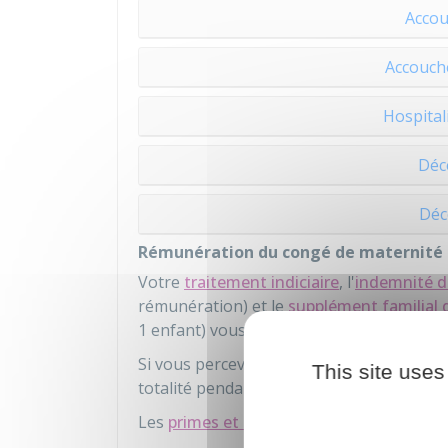
Accou
Accouch
Hospital
Décè
Déc
Rémunération du congé de maternité
Votre
traitement indiciaire
, l'
indemnité d
rémunération) et le
supplément familial 
1 enfant) vous sont versés en totalité.
Si vous percevez une
nouvelle bonificatio
This site uses
totalité pendant votre congé de maternit
Les
primes et indemnités
vous sont versé