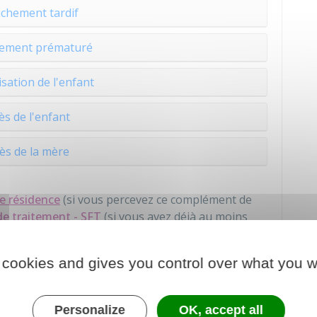
chement tardif
ement prématuré
isation de l'enfant
s de l'enfant
ès de la mère
e résidence
(si vous percevez ce complément de
de traitement - SFT
(si vous avez déjà au moins
n indiciaire (NBI)
, elle vous est aussi versée en
 cookies and gives you control over what you w
é.
es en totalité.
Personalize
OK, accept all