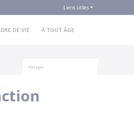
Liens utiles
ACCÉDER AU FO
DRE DE VIE
À TOUT ÂGE
Partager
Partager sur Facebook
Partager sur X - Twitter
Partager sur Linkedin
Partager par email
nction