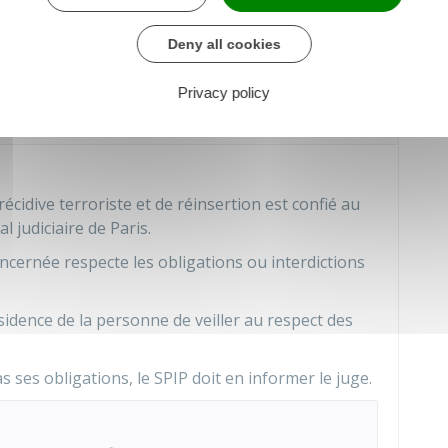
Deny all cookies
 soumis à une mesure de prévention
Privacy policy
écidive terroriste et de réinsertion est confié au
l judiciaire de Paris.
ncernée respecte les obligations ou interdictions
sidence de la personne de veiller au respect des
ses obligations, le SPIP doit en informer le juge.