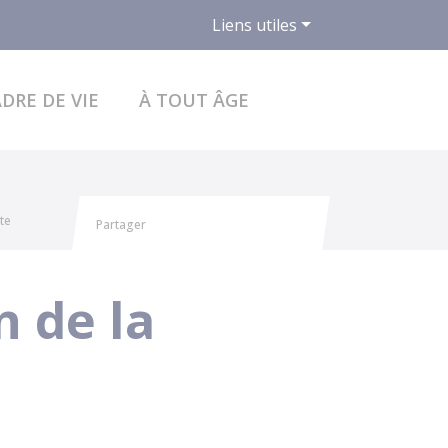
Liens utiles
ACCÉDER AU FO
DRE DE VIE
À TOUT ÂGE
te
Partager
Partager sur Facebook
Partager sur X - Twitter
Partager sur Linkedin
Partager par email
n de la