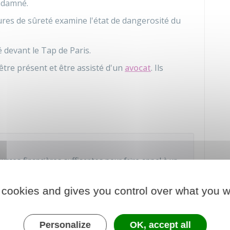
ondamné.
ures de sûreté examine l'état de dangerosité du
 devant le Tap de Paris.
être présent et être assisté d'un
avocat
. Ils
urces financières suffisantes pour faire appel à un
ionnelle
.
 cookies and gives you control over what you w
ordonne une mesure judiciaire de prévention de la
au condamné. Cette décision peut faire l'objet
Personalize
OK, accept all