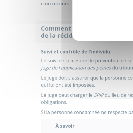
d'un recours.
Comment est suivi l'individu
de la récidive terroriste ?
Suivi et contrôle de l'individu
Le suivi de la mesure de prévention de la r
juge de l'application des peines
du tribuna
Le juge doit s'assurer que la personne co
qui lui ont été imposées.
Le juge peut charger le
SPIP
du lieu de ré
obligations.
Si la personne condamnée ne respecte pas 
À savoir