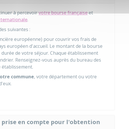
tinuer à percevoir
votre bourse française
et
internationale
.
des suivantes :
ancière européenne) pour couvrir vos frais de
ays européen d'accueil. Le montant de la bourse
la durée de votre séjour. Chaque établissement
lendrier. Renseignez-vous auprès du bureau des
e établissement.
votre commune
, votre département ou votre
d'eux.
e prise en compte pour l'obtention