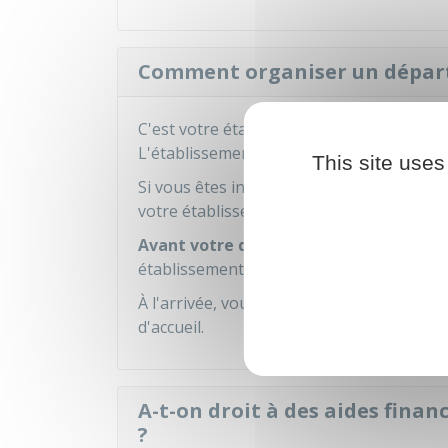
Comment organiser un départ
C'est votre établissement d'enseignement
L'établissement doit avoir une charte uni
This site uses
Si vous êtes intéressé par une mobilité, c
votre établissement.
Avant votre départ
, vous devrez signer
établissement universitaire français et l
À l'arrivée, vous n'aurez pas de frais d'i
d'accueil.
A-t-on droit à des aides fina
?