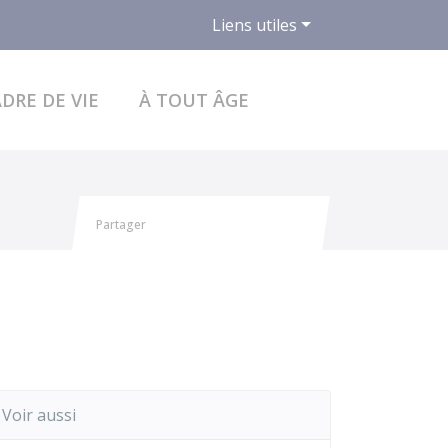
Liens utiles
ACCÉDER AU FO
DRE DE VIE
À TOUT ÂGE
Partager
Partager sur Facebook
Partager sur X - Twitter
Partager sur Linkedin
Partager par email
Voir aussi