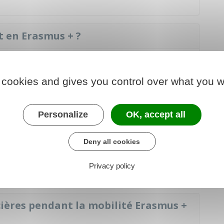
 en Erasmus + ?
 supérieur qui organise votre départ.
versitaire
Erasmus +
.
 cookies and gives you control over what you w
ontactez le service des relations internationales de
Personalize
OK, accept all
 un
contrat pédagogique
avec votre
'établissement européen d'accueil.
Deny all cookies
nscription à régler dans l'établissement européen
Privacy policy
ncières pendant la mobilité Erasmus +