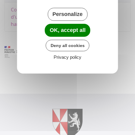
Comment devenir accueillant familial (accueil
Personalize
d'une personne âgée ou en situation de
handicap) ?
OK, accept all
Deny all cookies
Privacy policy