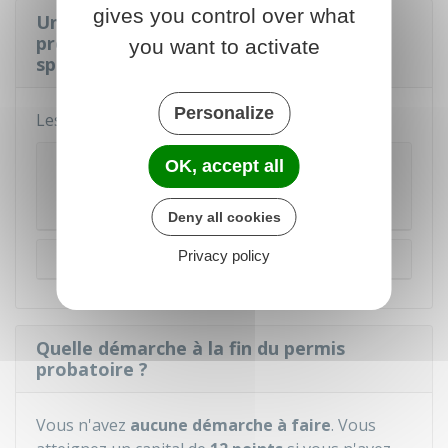
gives you control over what
Un conducteur ayant un permis
probatoire doit-il respecter des règles
you want to activate
spécifiques de conduite ?
Personalize
Les règles varient selon votre situation.
Vous avez obtenu, après annulation ou
OK, accept all
invalidation, un nouveau permis de conduire
sans subir l'épreuve pratique
Deny all cookies
Privacy policy
Autre situation
Quelle démarche à la fin du permis
probatoire ?
Vous n'avez
aucune démarche à faire
. Vous