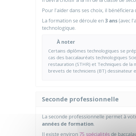
Il devra choisir à la fin de la classe de se
Pour l'aider dans ses choix, il bénéficier
La formation se déroule en
3 ans
(avec l
technologique.
À noter
Certains diplômes technologiques se prép
cas des baccalauréats technologiques Scien
restauration (STHR) et Techniques de la m
brevets de techniciens (BT) dessinateur e
Seconde professionnelle
La seconde professionnelle permet à vot
années de formation
.
Il existe environ
75 spécialités
de baccala