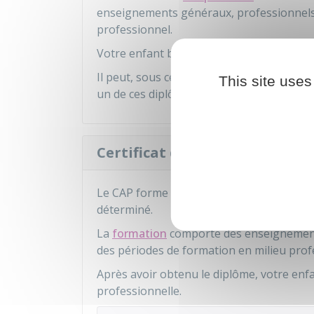
enseignements généraux, professionnels 
professionnel.
Votre enfant bénéficie également d'un
ac
Il peut, sous certaines conditions, pour
This site uses
un de ces diplômes.
Certificat d'aptitude professi
Le CAP forme en
2 ans
des jeunes à des t
déterminé.
La
formation
comporte des enseignement
des périodes de formation en milieu prof
Après avoir obtenu le diplôme, votre enf
professionnelle.