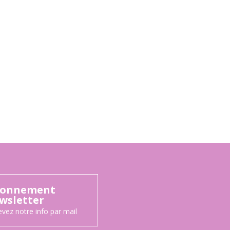
onnement
wsletter
vez notre info par mail