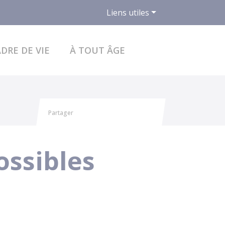
Liens utiles
ACCÉDER AU FO
DRE DE VIE
À TOUT ÂGE
Partager
Partager sur Facebook
Partager sur X - Twitter
Partager sur Linkedin
Partager par email
ossibles