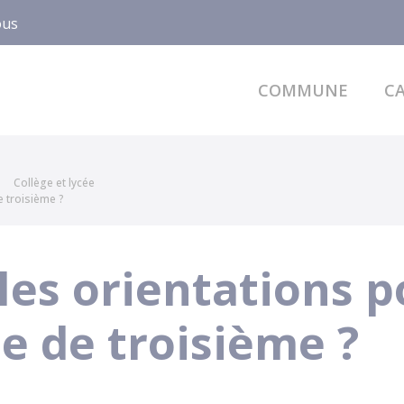
ous
COMMUNE
CA
Collège et lycée
e troisième ?
les orientations p
se de troisième ?