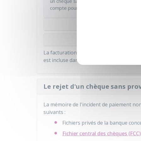
un chèque sans provision présenté à plusi
compte pour un seul incident de paiement
C
Client en situat
La facturation des divers courriers relati
est incluse dans ces frais.
Le rejet d'un chèque sans prov
La mémoire de l'incident de paiement non
suivants :
Fichiers privés de la banque con
Fichier central des chèques (FCC)