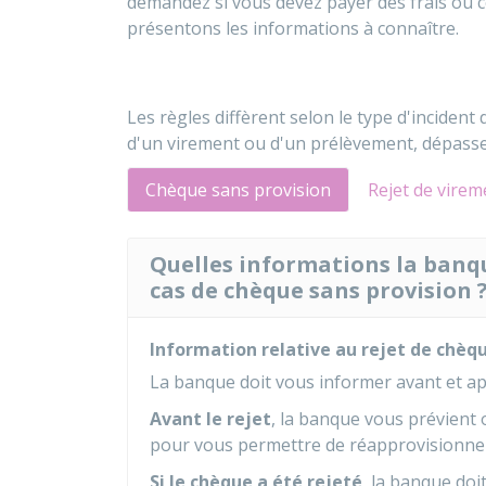
demandez si vous devez payer des frais ou 
présentons les informations à connaître.
Les règles diffèrent selon le type d'incident
d'un virement ou d'un prélèvement, dépass
Chèque sans provision
Rejet de vire
Quelles informations la banqu
cas de chèque sans provision 
Information relative au rejet de chèq
La banque doit vous informer avant et apr
Avant le rejet
, la banque vous prévient 
pour vous permettre de réapprovisionne
Si le chèque a été rejeté
, la banque doi