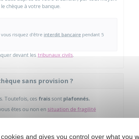
 le chèque à votre banque.
, vous risquez d'être
interdit bancaire
pendant 5
aquer devant les
tribunaux civils
.
 chèque sans provision ?
s. Toutefois, ces
frais
sont
plafonnés.
 vous êtes ou non en
situation de fragilité
 cookies and gives you control over what you w
er