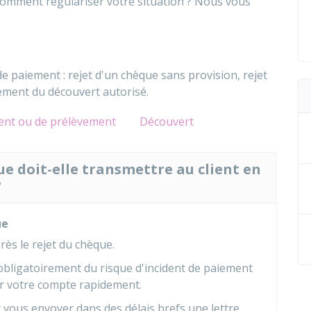
comment régulariser votre situation ? Nous vous
 de paiement : rejet d'un chèque sans provision, rejet
ement du découvert autorisé.
ment ou de prélèvement
Découvert
e doit-elle transmettre au client en
?
ue
ès le rejet du chèque.
obligatoirement du risque d'incident de paiement
r votre compte rapidement.
t vous envoyer dans des délais brefs une lettre