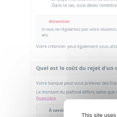
Dans ce cas, vous devez remettre
Attention
Si vous ne régularisez pas votre situation
ans.
Votre créancier peut également vous att
Quel est le coût du rejet d'un
Votre banque peut vous prélever des frai
Le montant du plafond diffère selon que
financière
.
À savoir
This site uses