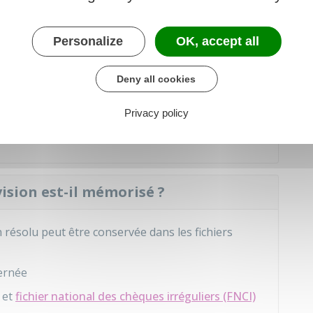
eurs reprises dans les 30 jours après le 1
rejet
.
Personalize
OK, accept all
as général
Deny all cookies
ion de fragilité financière
Privacy policy
fs à l'incident de paiement adressés par la banque
ision est-il mémorisé ?
 résolu peut être conservée dans les fichiers
cernée
et
fichier national des chèques irréguliers (FNCI)