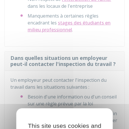
dans les locaux de l'entreprise
Manquements à certaines règles
encadrant les
stages des étudiants en
milieu professionnel
.
Dans quelles situations un employeur
peut-il contacter l'inspection du travail ?
Un employeur peut contacter l'inspection du
travail dans les situations suivantes :
Besoin d'une information ou d'un conseil
sur une règle prévue par la loi
Contrôle de l'inspection du travail au sein
de l'entreprise ou réception d'un courrier
This site uses cookies and
émanant de l'inspection du travail