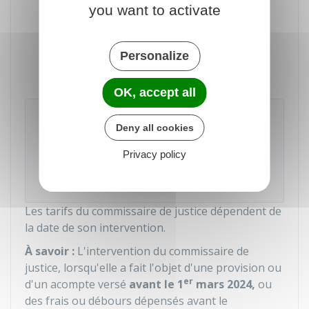
you want to activate
(créance en principal)
Montant de la condamnation (sauf
les
dépens
, c'est-à-dire les frais liés au
Personalize
procès)
OK, accept all
À savoir
Deny all cookies
Si le débiteur paie sa dette par acomptes
successifs, le montant dû au commissaire de
Privacy policy
justice est calculé sur la totalité des sommes
obtenues et non sur chaque acompte.
Les tarifs du commissaire de justice dépendent de
la date de son intervention.
À savoir :
L'intervention du commissaire de
justice, lorsqu'elle a fait l'objet d'une provision ou
er
d'un acompte versé
avant le 1
mars 2024,
ou
des frais ou débours dépensés avant le