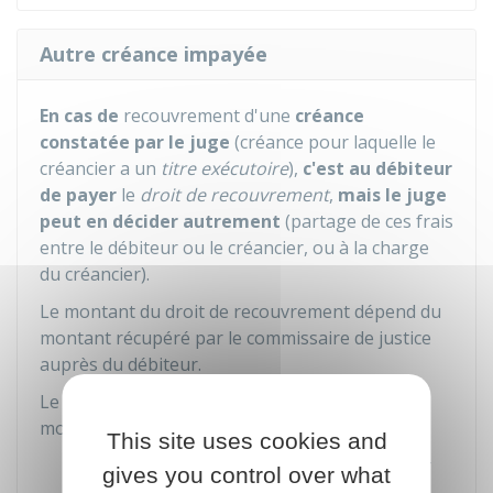
Autre créance impayée
En cas de
recouvrement d'une
créance
constatée par le juge
(créance pour laquelle le
créancier a un
titre exécutoire
),
c'est au débiteur
de payer
le
droit de recouvrement
,
mais le juge
peut en décider autrement
(partage de ces frais
entre le débiteur ou le créancier, ou à la charge
du créancier).
Le montant du droit de recouvrement dépend du
montant récupéré par le commissaire de justice
auprès du débiteur.
Le montant récupéré peut porter sur 1 des
montants suivants :
This site uses cookies and
Somme initialement due par le débiteur
gives you control over what
au créancier à l'échéance convenue