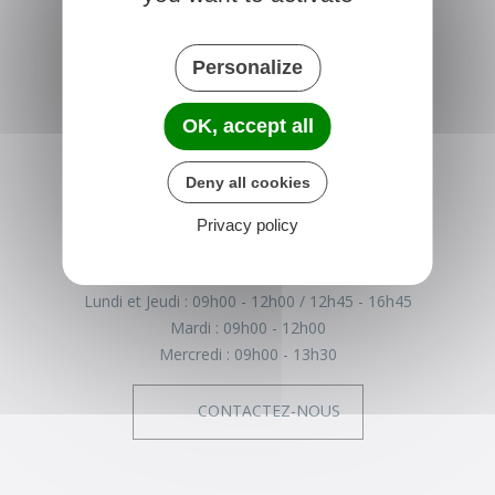
Personalize
BROMEILLES
OK, accept all
Place de la Mairie
45390 Bromeilles
Deny all cookies
France
Privacy policy
02 38 33 61 91
Horaires de la mairie
Lundi et Jeudi :
09h00 - 12h00
12h45 - 16h45
Mardi :
09h00 - 12h00
Mercredi :
09h00 - 13h30
CONTACTEZ-NOUS