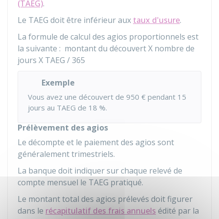
(TAEG)
.
Le TAEG doit être inférieur aux
taux d'usure
.
La formule de calcul des agios proportionnels est
la suivante :
montant du découvert X nombre de
jours X TAEG /
365
Exemple
Vous avez une découvert de
950 €
pendant
15
jours au TAEG de
18 %
.
Prélèvement des agios
Le décompte et le paiement des agios sont
généralement trimestriels.
La banque doit indiquer sur chaque relevé de
compte mensuel le TAEG pratiqué.
Le montant total des agios prélevés doit figurer
dans le
récapitulatif des frais annuels
édité par la