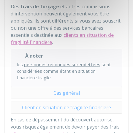
Des
frais de forçage
et autres commissions
d'intervention peuvent également vous être
appliqués. Ils sont différents si vous avez souscrit
ou non une offre à des services bancaires
essentiels destinée aux
clients en situation de
fragilité financière
.
À noter
les
personnes reconnues surendettées
sont
considérées comme étant en situation
financière fragile.
Cas général
Client en situation de fragilité financière
En cas de dépassement du découvert autorisé,
vous risquez également de devoir payer des frais