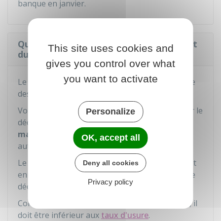
banque en janvier.
Que se passe-t-il en cas de dépassement
This site uses cookies and
du découvert autorisé ?
gives you control over what
you want to activate
Le dépassement du découvert autorisé entraîne
des
frais supplémentaires.
Vous devrez payer les agios au taux prévu pour le
Personalize
découvert autorisé et des agios à un
taux
majoré
pour le dépassement de découvert
OK, accept all
autorisé.
Le taux majoré vous est communiqué avant tout
Deny all cookies
enregistrement d'opération en dépassement de
Privacy policy
découvert autorisé.
Comme tout taux annuel effectif global (TAEG), il
doit être inférieur aux
taux d'usure
.