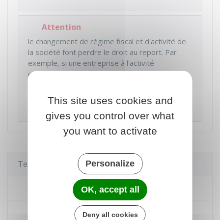
Attention
le changement de régime fiscal et d'activité de
la société font perdre le droit au report. Par
exemple, si une entreprise à l'activité
commerciale est transformée en holding, elle
change d'activité et elle ne pourra pas enlever le
déficit de son activité précédente sur son
This site uses cookies and
résultat présent.
gives you control over what
you want to activate
Textes de référence
Personalize
Code général des impôts : article 209
OK, accept all
Code général des impôts : article 220
Deny all cookies