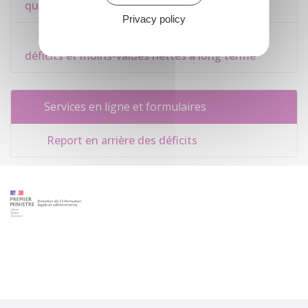
quinquies
Privacy policy
Bofip-Impôts n°BOI-IS-DEF relatif aux
déficits et moins-values nettes à long terme
Services en ligne et formulaires
Report en arrière des déficits