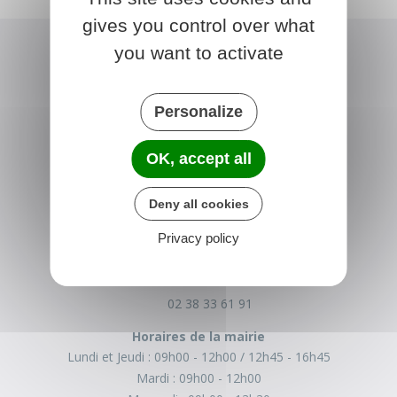
gives you control over what
you want to activate
Personalize
OK, accept all
BROMEILLES
Deny all cookies
Place de la Mairie
Privacy policy
45390 Bromeilles
France
02 38 33 61 91
Horaires de la mairie
Lundi et Jeudi :
09h00 - 12h00
12h45 - 16h45
Mardi :
09h00 - 12h00