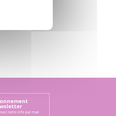
onnement
wsletter
vez notre info par mail