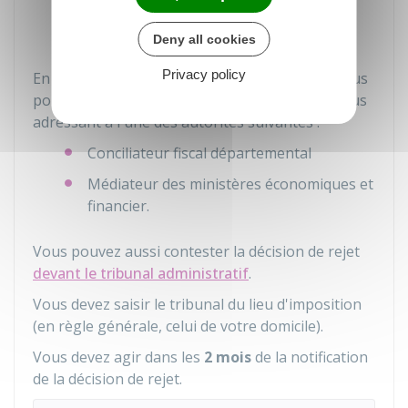
(précisées dans la décision)
Rejet de votre demande.
Deny all cookies
Privacy policy
En cas de rejet de votre demande de remise, vous
pouvez
tenter un autre recours amiable
, en vous
adressant à l'une des autorités suivantes :
Conciliateur fiscal départemental
Médiateur des ministères économiques et
financier.
Vous pouvez aussi contester la décision de rejet
devant le tribunal administratif
.
Vous devez saisir le tribunal du lieu d'imposition
(en règle générale, celui de votre domicile).
Vous devez agir dans les
2 mois
de la notification
de la décision de rejet.