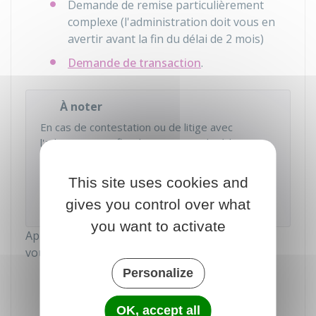
Demande de remise particulièrement
complexe (l'administration doit vous en
avertir avant la fin du délai de 2 mois)
Demande de transaction
.
À noter
En cas de contestation ou de litige avec
l'administration fiscale (par exemple, à la suite
d'un
contrôle fiscal
), une demande de
transaction peut, sous de strictes conditions,
This site uses cookies and
permettre d'obtenir une réduction des
pénalités
gives you control over what
et intérêts de retard dus.
you want to activate
Après l'examen de votre demande, les impôts
vous font part de leur décision :
Personalize
Remise accordée
Remise accordée sous conditions
OK, accept all