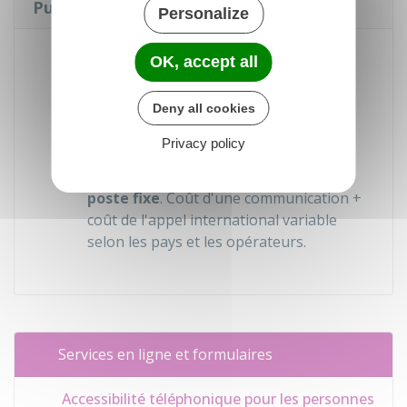
Public 3939 ?
Personalize
Appel depuis la France métropolitaine :
OK, accept all
service
gratuit
, coût de l'appel selon
opérateur
Deny all cookies
Appel hors métropole ou depuis
Privacy policy
l'étranger : composer +33 (0) 1 73 60 39
39, accessible uniquement depuis un
poste fixe
. Coût d'une communication +
coût de l'appel international variable
selon les pays et les opérateurs.
Services en ligne et formulaires
Accessibilité téléphonique pour les personnes