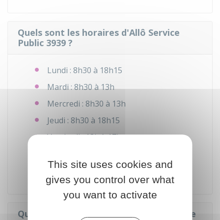
Quels sont les horaires d'Allô Service
Public 3939 ?
Lundi : 8h30 à 18h15
Mardi : 8h30 à 13h
Mercredi : 8h30 à 13h
Jeudi : 8h30 à 18h15
Vendredi : 13h à 17h
Horaires exceptionnels le
vendredi 19
This site uses cookies and
décembre de 09h à 13h
uniquement
gives you control over what
you want to activate
Quel est le coût d'un appel à Allô Service