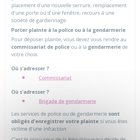
placement d'une nouvelle serrure, remplacement
d'une porte ou d'une fenêtre, recours à une
société de gardiennage.
Porter plainte à la police ou à la gendarmerie
Pour déposer plainte, vous devez vous rendre au
commissariat de police
ou à la
gendarmerie
de
votre choix.
Où s'adresser ?
Commissariat
Où s'adresser ?
Brigade de gendarmerie
Les services de police ou de gendarmerie
sont
obligés d'enregistrer votre plainte
si vous êtes
victime d'une
infraction
.
C'est le
procureur de la République
qui décide de