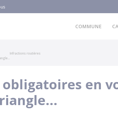
ous
COMMUNE
CA
Infractions routières
angle...
bligatoires en voi
riangle...