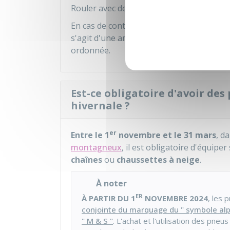
Rouler avec des
pneus en mauvais état
En cas de contrôle, vous risquez une ame
s'agit d'une amende forfaitaire de
135 €
.
ordonnée.
Est-ce obligatoire d'avoir des
hivernale ?
er
Entre le 1
novembre et le 31 mars
, d
montagneux
, il est obligatoire d'équipe
chaînes
ou
chaussettes à neige
.
À noter
ER
À PARTIR DU 1
NOVEMBRE 2024
, les 
conjointe du marquage du " symbole alpin
" M & S "
. L'achat et l'utilisation des pne