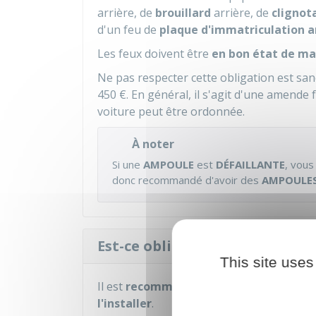
arrière, de
brouillard
arrière, de
clignot
d'un feu de
plaque d'immatriculation a
Les feux doivent être
en bon état de m
Ne pas respecter cette obligation est sa
450 €
. En général, il s'agit d'une amende 
voiture peut être ordonnée.
À noter
Si une
AMPOULE
est
DÉFAILLANTE
, vou
donc recommandé d'avoir des
AMPOULES
Est-ce obligatoire d'avoir une
This site uses
Il est
recommandé
d'avoir dans votre v
l'installer
.