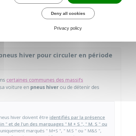
est
interdit
.
Deny all cookies
nde pouvant aller jusqu'à
750 €
. En général, il
L'immobilisation de votre voiture
peut être
Privacy policy
 pneus hiver pour circuler en période
ans
certaines communes des massifs
r sa voiture en
pneus hiver
ou de détenir des
pneus hiver doivent être
identifiés par la présence
 " et de l'un des marquages " M + S ", " M. S " ou
us uniquement marqués " M+S ", " M.S " ou " M&S ",