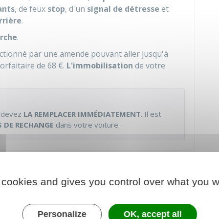
ants
, de feux
stop
, d'un
signal de détresse
et
rrière
.
arche
.
nctionné par une amende pouvant aller jusqu'à
forfaitaire de
68 €
.
L'immobilisation
de votre
s devez
LA REMPLACER IMMÉDIATEMENT
. Il est
 DE RECHANGE
dans votre voiture.
 roue de secours dans sa voiture ?
 cookies and gives you control over what you w
oiture une
roue de secours
et le
matériel pour
Personalize
OK, accept all